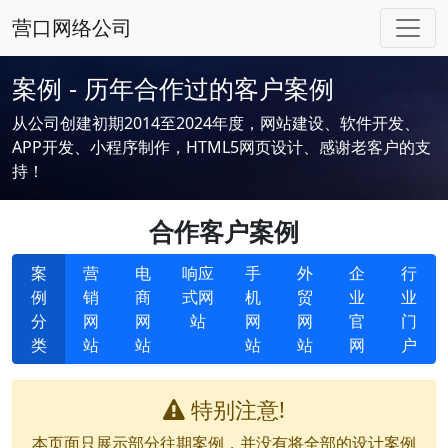
营口网络公司
案例 - 历年合作过的客户案例
从公司创建初期2014至2024年度，网站建设、软件开发、
APP开发、小程序制作，HTML5网页设计、感谢老客户的支
持！
合作客户案例
案
营
电
响应
手
外
企
行
例
销
商
式网
机
贸
业
业
分
网
网
站
网
网
官
门
类
站
站
站
站
网
户
特别注意!
本页面只展示部分往期案例，并没有将全部的设计案例