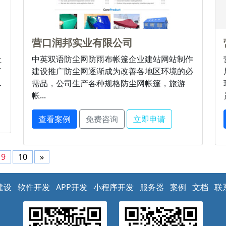
营口润邦实业有限公司
社
中英双语防尘网防雨布帐篷企业建站网站制作
了
建设推广防尘网逐渐成为改善各地区环境的必
.
需品，公司生产各种规格防尘网帐篷，旅游
帐...
查看案例
免费咨询
立即申请
9
10
»
建设
软件开发
APP开发
小程序开发
服务器
案例
文档
联