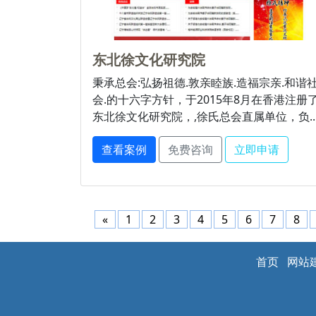
东北徐文化研究院
秉承总会:弘扬祖德.敦亲睦族.造福宗亲.和谐
会.的十六字方针，于2015年8月在香港注册
东北徐文化研究院，,徐氏总会直属单位，负..
查看案例
免费咨询
立即申请
«
1
2
3
4
5
6
7
8
首页
网站