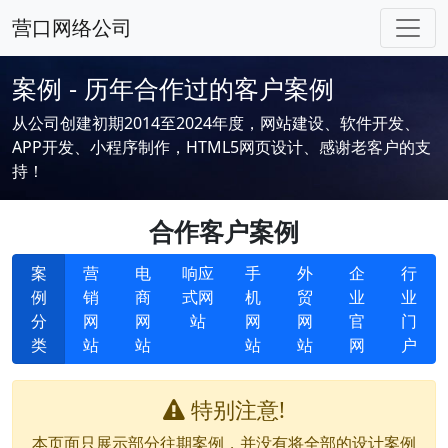
营口网络公司
案例 - 历年合作过的客户案例
从公司创建初期2014至2024年度，网站建设、软件开发、
APP开发、小程序制作，HTML5网页设计、感谢老客户的支
持！
合作客户案例
案
营
电
响应
手
外
企
行
例
销
商
式网
机
贸
业
业
分
网
网
站
网
网
官
门
类
站
站
站
站
网
户
特别注意!
本页面只展示部分往期案例，并没有将全部的设计案例